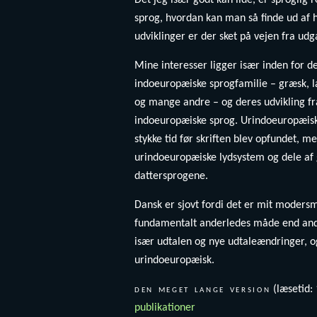
Det jeg især godt kan lide, er sproglig
sprog, hvordan kan man så finde ud af 
udviklinger er der sket på vejen fra udg
Mine interesser ligger især inden for d
indoeuropæiske sprogfamilie – græsk, lat
og mange andre – og deres udvikling fr
indoeuropæiske sprog. Urindoeuropæisk b
stykke tid før skriften blev opfundet, me
urindoeuropæiske lydsystem og dele af
dattersprogene.
Dansk er sjovt fordi det er mit modersm
fundamentalt anderledes måde end andr
især udtalen og nye udtaleændringer, og 
urindoeuropæisk.
den meget lange version
(læsetid:
publikationer