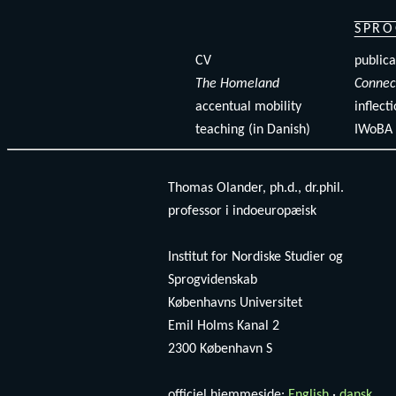
SPRO
CV
publica
The Homeland
Connec
accentual mobility
inflect
teaching (in Danish)
IWoBA 
Thomas Olander, ph.d., dr.phil.
professor i indoeuropæisk
Institut for Nordiske Studier og
Sprogvidenskab
Københavns Universitet
Emil Holms Kanal 2
2300 København S
officiel hjemmeside:
English
·
dansk