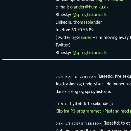
e-mail:
olander@hum.ku.dk
Bluesky:
@sproghistorie.dk
LinkedIn:
thomasolander
telefon: 60 70 56 89
(Twitter:
@2lander
– I’m moving away 
Twitter)
Bluesky:
@sproghistorie.dk
den korte version
(læsetid: fire sek
Jeg forsker og underviser i de indoeuro
dansk sprog og sproghistorie.
bonus
(lyttetid: 15 sekunder):
Klip fra P3-programmet »Påstand mod 
den længere version
(læsetid: to et